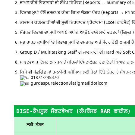
ਦਾਖਲ ਕੀਤੇ ਰਿਕਾਰਡਾਂ ਦੀ ਸੰਖੇਪ ਰਿਪੋਰਟ (Reports → Summary of 
ਵਿਭਾਗ ਮੁਖੀ ਵੱਲੋਂ ਦਸਤਖਤ ਕੀਤਾ ਗਿਆ ਘੋਸ਼ਣਾ ਪੱਤਰ (Reports → Print
ਕਲਾਸ 4 ਕਰਮਚਾਰੀਆਂ ਦੀ ਸੂਚੀ ਨਿਰਧਾਰਤ ਪ੍ਰੋਫਾਰਮਾ (Excel ਫਾਰਮੈਟ) ਵ
ਸੰਬੰਧਤ ਵਿਭਾਗ ਦਾ ਮੁਖੀ ਆਪਣੇ ਅਧੀਨ ਆਉਣ ਵਾਲੇ ਸਾਰੇ ਦਫ਼ਤਰਾਂ (ਜ਼ਿਲ੍ਹਾ
ਸਭ ਹਾਰਡ ਕਾਪੀਆਂ ‘ਤੇ ਵਿਭਾਗ ਮੁਖੀ ਦੇ ਦਸਤਖਤ ਅਤੇ ਮੋਹਰ ਹੋਣੀ ਲਾਜ਼ਮੀ ਹ
Group D / Multitasking Staff ਦੀ ਜਾਣਕਾਰੀ ਦੀ Hard ਅਤੇ Soft C
ਸਾਫਟਵੇਅਰ ਇੰਸਟਾਲ ਕਰਨ ਤੋਂ ਪਹਿਲਾਂ ਇੰਸਟਾਲੇਸ਼ਨ ਹਦਾਇਤਾਂ ਧਿਆਨ ਨਾਲ ਪ
ਕਿਸੇ ਵੀ ਪੁੱਛਗਿੱਛ ਜਾਂ ਤਕਨੀਕੀ ਸਮੱਸਿਆ ਲਈ ਹੇਠਾਂ ਦਿੱਤੇ ਨੰਬਰ ਤੇ ਸੰਪਰਕ ਕ
01874-245370
gurdaspurelection8[at]gmail[dot]com
DISE-ਕੈਪਸੂਲ ਸੌਫਟਵੇਅਰ (ਕੰਪਰੈੱਸਡ RAR ਫਾਈਲ)
ਲੜੀ ਨੰਬਰ