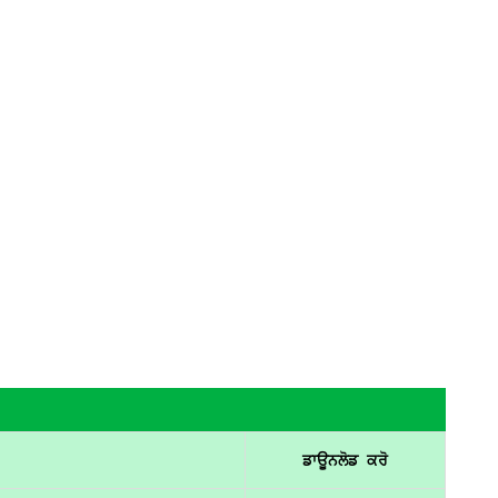
ਡਾਊਨਲੋਡ ਕਰੋ